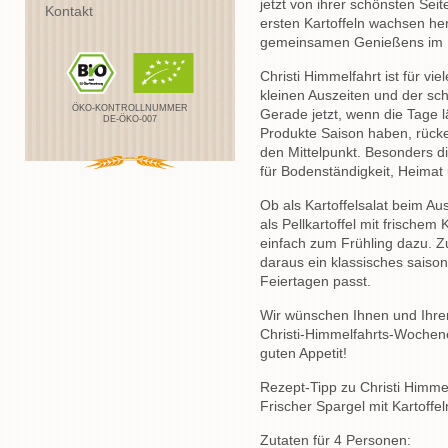
jetzt von ihrer schönsten Seit
Kontakt
ersten Kartoffeln wachsen her
gemeinsamen Genießens im 
Christi Himmelfahrt ist für v
kleinen Auszeiten und der s
ÖKO-KONTROLLNUMMER
Gerade jetzt, wenn die Tage 
DE-ÖKO-007
Produkte Saison haben, rücke
den Mittelpunkt. Besonders di
für Bodenständigkeit, Heimat 
Ob als Kartoffelsalat beim Aus
als Pellkartoffel mit frischem
einfach zum Frühling dazu. 
daraus ein klassisches saison
Feiertagen passt.
Wir wünschen Ihnen und Ihre
Christi-Himmelfahrts-Wochene
guten Appetit!
Rezept-Tipp zu Christi Himmel
Frischer Spargel mit Kartoff
Zutaten für 4 Personen: