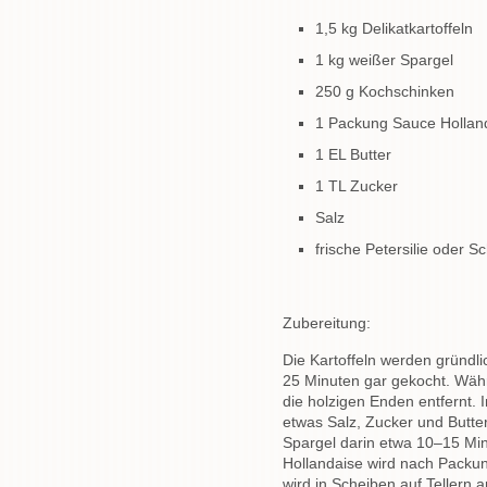
1,5 kg Delikatkartoffeln
1 kg weißer Spargel
250 g Kochschinken
1 Packung Sauce Holland
1 EL Butter
1 TL Zucker
Salz
frische Petersilie oder 
Zubereitung:
Die Kartoffeln werden gründl
25 Minuten gar gekocht. Wäh
die holzigen Enden entfernt.
etwas Salz, Zucker und Butt
Spargel darin etwa 10–15 Minu
Hollandaise wird nach Packu
wird in Scheiben auf Tellern 