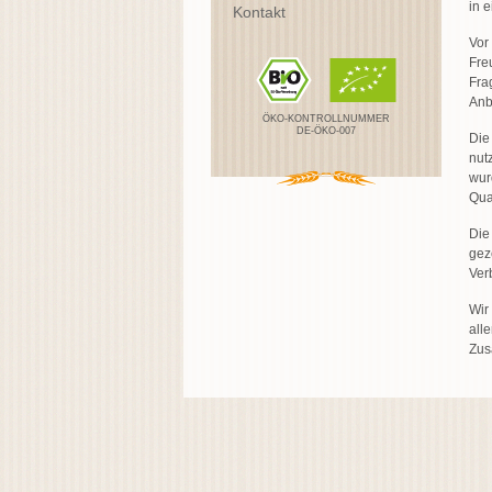
in 
Kontakt
Vor
Fre
Fra
Anb
ÖKO-KONTROLLNUMMER
DE-ÖKO-007
Die
nut
wur
Qual
Die
gez
Ver
Wir
all
Zus