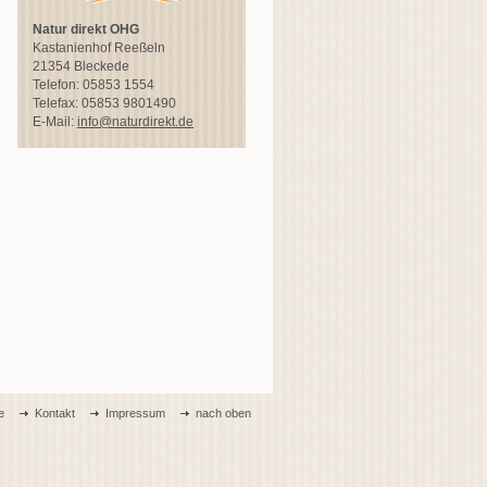
Natur direkt OHG
Kastanienhof Reeßeln
21354 Bleckede
Telefon: 05853 1554
Telefax: 05853 9801490
E-Mail:
info@naturdirekt.de
e
Kontakt
Impressum
nach oben