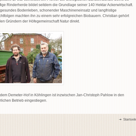
fige Rinderherde bildet seitdem die Grundlage seiner 140 Hektar Ackerwirtschaft.
 gesundes Bodenleben, schonender Maschineneinsatz und langfristige
chtfolgen machten ihn zu einem sehr erfolgreichen Biobauern. Christian gehört
den Gründern der Höfegemeinschaft Natur direkt.
 dem Demeter-Hof in Köhlingen ist inzwischen Jan-Christoph Pahlow in den
erlichen Betrieb eingestiegen.
Startseit