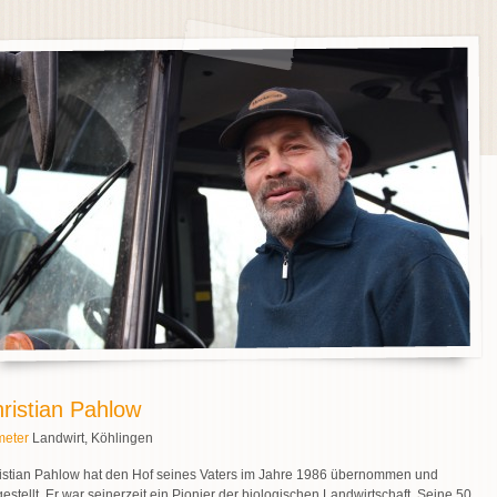
ristian Pahlow
eter
Landwirt, Köhlingen
istian Pahlow hat den Hof seines Vaters im Jahre 1986 übernommen und
estellt. Er war seinerzeit ein Pionier der biologischen Landwirtschaft. Seine 50